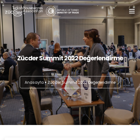
Home
About Us
0
Zücder Summit 2022 Değerlendirme
Summits
Trade Delegations
Anasayfa
Zücder Summit 2022 Değerlendirme
Online B2B