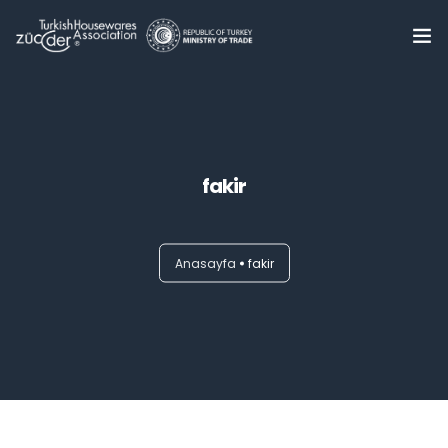
Home
About Us
0
fakir
Summits
Trade Delegations
Anasayfa
fakir
Online B2B